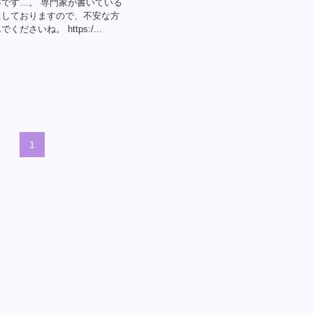
です…。 専門家が書いている
にしておりますので、不安な方
ださいね。 https:/...
1