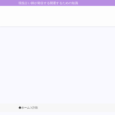
現役占い師が発信する開運するための知識
ホーム
詐欺