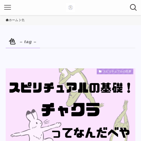
ホーム
色
色
– tag –
スピリチュアルの世界