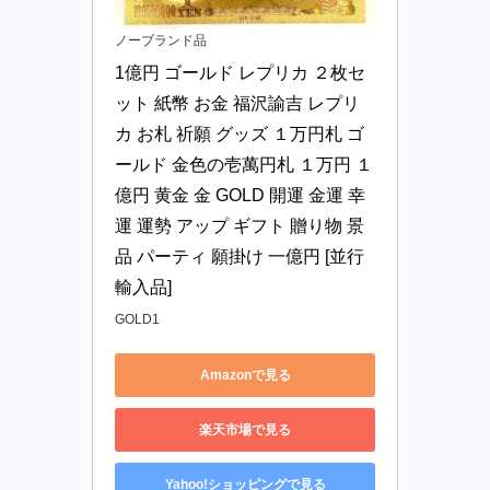
ノーブランド品
1億円 ゴールド レプリカ ２枚セ
ット 紙幣 お金 福沢諭吉 レプリ
カ お札 祈願 グッズ １万円札 ゴ
ールド 金色の壱萬円札 １万円 １
億円 黄金 金 GOLD 開運 金運 幸
運 運勢 アップ ギフト 贈り物 景
品 パーティ 願掛け 一億円 [並行
輸入品]
GOLD1
Amazonで見る
楽天市場で見る
Yahoo!ショッピングで見る