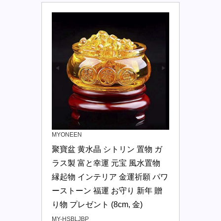
MYONEEN
聚寶盆 黄水晶 シトリン 置物 ガ
ラス製 富と幸運 元宝 風水置物 
縁起物 インテリア 金運祈願 パワ
ーストーン 福運 お守り 新年 贈
り物 プレゼント (8cm, 金)
MY-HSBLJBP